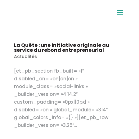
La Quête : une initiative originale au
service du rebond entrepreneurial
Actualités
[et_pb_section fb_built= »1″
disabled_on= »on|on|on »
module_class= »social-links »
_builder_version= »4.14.2″
custom_padding= »0px||0px| »
disabled= »on » global_module= »314″
global_colors_info= »{} »][et_pb_row
_builder_version= »3.25″...