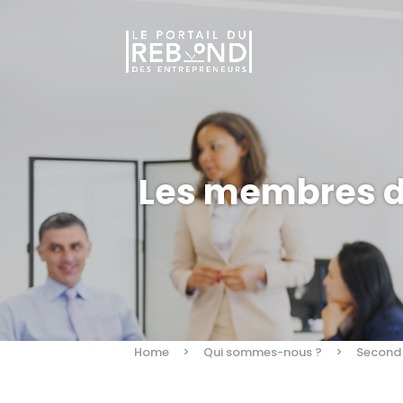
Les membres du
Home
>
Qui sommes-nous ?
>
Second 