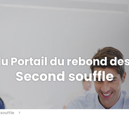
 Portail du rebond de
Second souffle
souffle
>